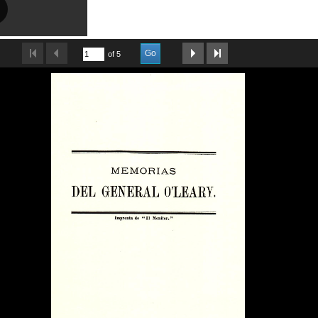
Go
of 5