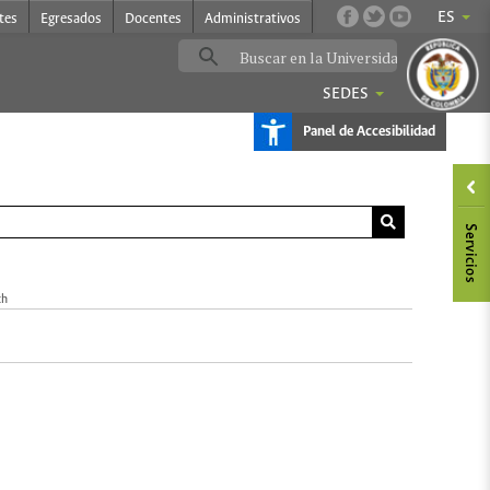
ES
tes
Egresados
Docentes
Administrativos
SEDES
Panel de Accesibilidad
ch