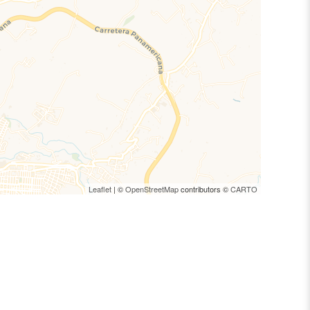
Leaflet
| ©
OpenStreetMap
contributors ©
CARTO