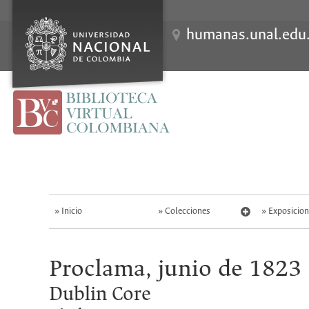
humanas.unal.edu
S
k
i
p
t
o
m
a
i
n
c
o
n
t
Inicio
Colecciones
Exposicion
e
n
t
Proclama, junio de 1823
Dublin Core