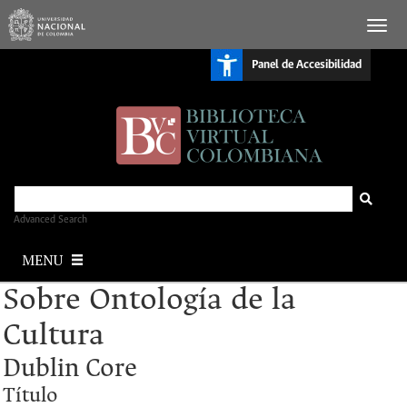
S
Panel de Accesibilidad
k
i
p
t
o
m
a
i
n
c
o
n
Advanced Search
t
e
MENU
n
t
Sobre Ontología de la
Cultura
Dublin Core
Título