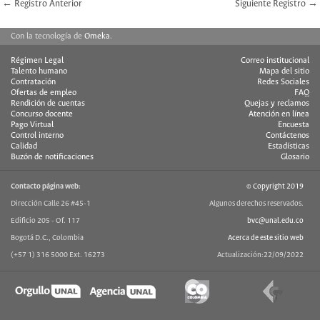
← Registro Anterior
Siguiente Registro →
Con la tecnología de
Omeka
.
Régimen Legal
Correo institucional
Talento humano
Mapa del sitio
Contratación
Redes Sociales
Ofertas de empleo
FAQ
Rendición de cuentas
Quejas y reclamos
Concurso docente
Atención en línea
Pago Virtual
Encuesta
Control interno
Contáctenos
Calidad
Estadísticas
Buzón de notificaciones
Glosario
Contacto página web:
© Copyright 2019
Dirección Calle 26 #45-1
Algunos derechos reservados.
Edificio 205 - Of. 117
bvc@unal.edu.co
Bogotá D.C., Colombia
Acerca de este sitio web
(+57 1) 316 5000 Ext. 16273
Actualización:22/09/2022