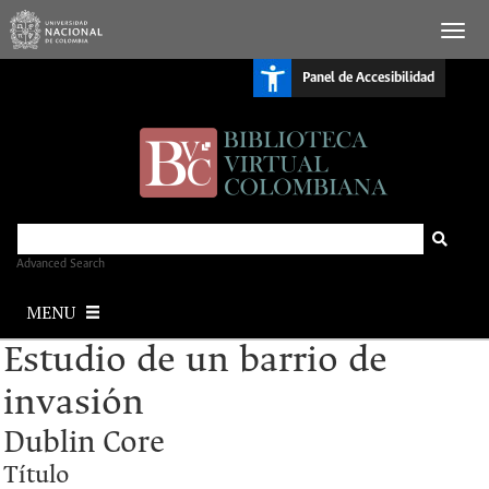
S
Panel de Accesibilidad
k
i
p
t
o
m
a
i
n
c
o
n
Advanced Search
t
e
MENU
n
t
Estudio de un barrio de
invasión
Dublin Core
Título