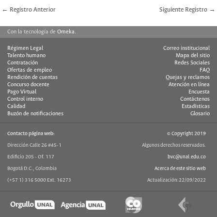
← Registro Anterior
Siguiente Registro →
Con la tecnología de
Omeka
.
Régimen Legal
Correo institucional
Talento humano
Mapa del sitio
Contratación
Redes Sociales
Ofertas de empleo
FAQ
Rendición de cuentas
Quejas y reclamos
Concurso docente
Atención en línea
Pago Virtual
Encuesta
Control interno
Contáctenos
Calidad
Estadísticas
Buzón de notificaciones
Glosario
Contacto página web:
© Copyright 2019
Dirección Calle 26 #45-1
Algunos derechos reservados.
Edificio 205 - Of. 117
bvc@unal.edu.co
Bogotá D.C., Colombia
Acerca de este sitio web
(+57 1) 316 5000 Ext. 16273
Actualización:22/09/2022