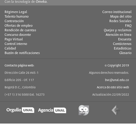
Con la tecnología de
Omeka
.
Régimen Legal
Correo institucional
Talento humano
Mapa del sitio
Contratación
Redes Sociales
Ofertas de empleo
FAQ
Rendición de cuentas
Quejas y reclamos
Concurso docente
Atención en línea
Pago Virtual
Encuesta
Control interno
Contáctenos
Calidad
Estadísticas
Buzón de notificaciones
Glosario
Contacto página web:
© Copyright 2019
Dirección Calle 26 #45-1
Algunos derechos reservados.
Edificio 205 - Of. 117
bvc@unal.edu.co
Bogotá D.C., Colombia
Acerca de este sitio web
(+57 1) 316 5000 Ext. 16273
Actualización:22/09/2022