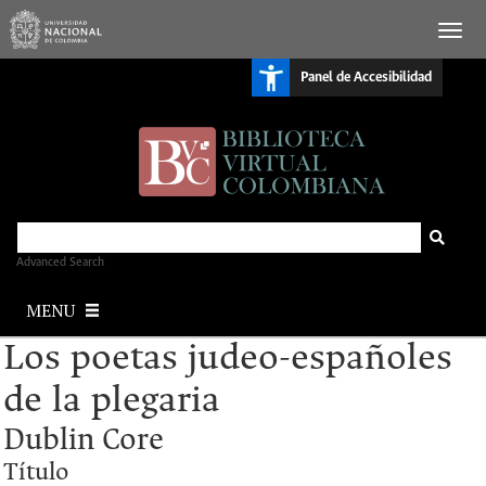
S
Panel de Accesibilidad
k
i
p
t
o
m
a
i
n
c
o
n
Advanced Search
t
e
MENU
n
t
Los poetas judeo-españoles
de la plegaria
Dublin Core
Título