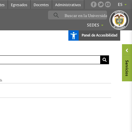
ES
tes
Egresados
Docentes
Administrativos
SEDES
Panel de Accesibilidad
ch