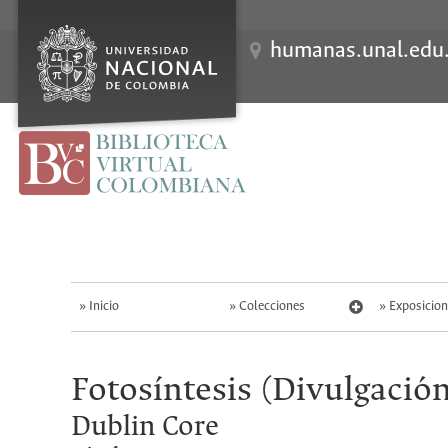
humanas.unal.edu
S
k
i
p
t
o
m
a
i
n
c
o
n
t
Inicio
Colecciones
Exposicion
e
n
t
Fotosíntesis (Divulgación
Dublin Core