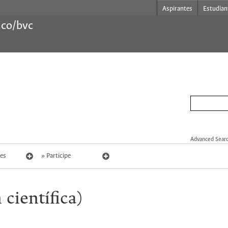
Aspirantes
Estudian
.co/bvc
Advanced Sear
es
Participe
 científica)