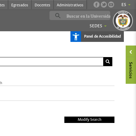
ES
tes
Egresados
Docentes
Administrativos
SEDES
Panel de Accesibilidad
ch
Modify Search