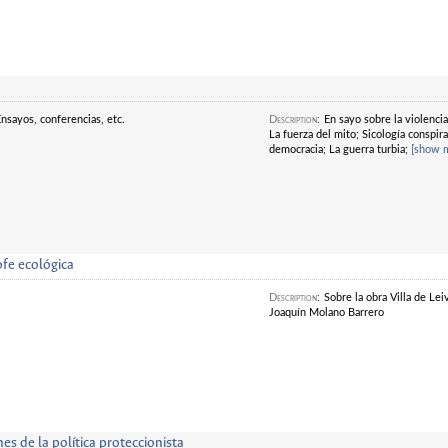
nsayos, conferencias, etc.
Description
:
En sayo sobre la violencia
La fuerza del mito; Sicología conspir
democracia; La guerra turbia;
[show m
ofe ecológica
Description
:
Sobre la obra Villa de Lei
Joaquín Molano Barrero
es de la política proteccionista