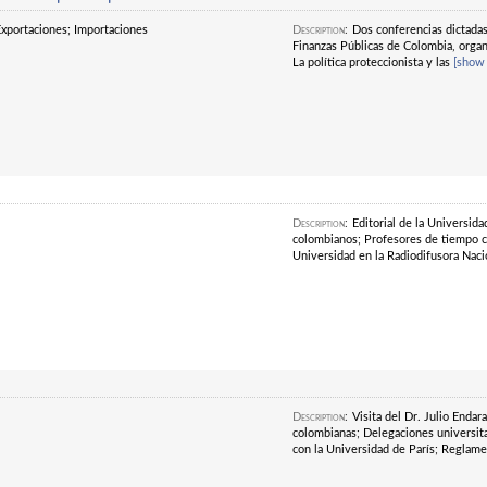
 Exportaciones; Importaciones
Description
:
Dos conferencias dictadas
Finanzas Públicas de Colombia, organi
La política proteccionista y las
[show
Description
:
Editorial de la Universid
colombianos; Profesores de tiempo c
Universidad en la Radiodifusora Nacio
Description
:
Visita del Dr. Julio Enda
colombianas; Delegaciones universit
con la Universidad de París; Reglam