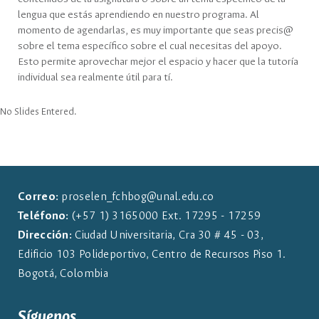
lengua que estás aprendiendo en nuestro programa. Al
momento de agendarlas, es muy importante que seas precis@
sobre el tema específico sobre el cual necesitas del apoyo.
Esto permite aprovechar mejor el espacio y hacer que la tutoría
individual sea realmente útil para tí.
No Slides Entered.
Correo:
proselen_fchbog@unal.edu.co
Teléfono:
(+57 1) 3165000 Ext. 17295 - 17259
Dirección:
Ciudad Universitaria, Cra 30 # 45 - 03,
Edificio 103 Polideportivo, Centro de Recursos Piso 1.
Bogotá, Colombia
Síguenos