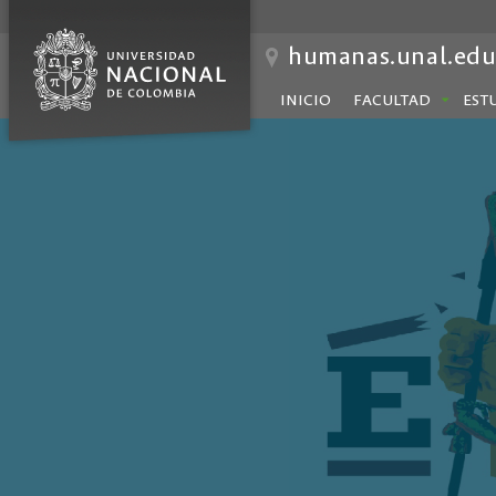
humanas.unal.edu
INICIO
FACULTAD
EST