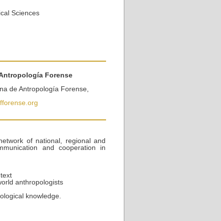
ical Sciences
Antropología Forense
ana de Antropología Forense,
fforense.org
etwork of national, regional and
ommunication and cooperation in
text
orld anthropologists
pological knowledge.