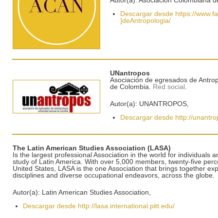
Autor(a): Asociación Colombiana d
Descargar desde https://www.fa
]deAntropologia/
UNantropos
Asociación de egresados de Antrop
de Colombia.
Red social
.
Autor(a): UNANTROPOS,
Descargar desde http://unantro
The Latin American Studies Association (LASA)
Is the largest professional Association in the world for individuals 
study of Latin America. With over 5,000 members, twenty-five perc
United States, LASA is the one Association that brings together exp
disciplines and diverse occupational endeavors, across the globe.
Autor(a): Latin American Studies Association,
Descargar desde http://lasa.international.pitt.edu/