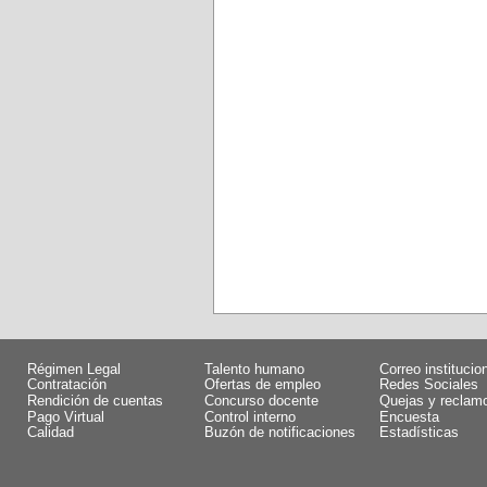
Régimen Legal
Talento humano
Correo institucio
Contratación
Ofertas de empleo
Redes Sociales
Rendición de cuentas
Concurso docente
Quejas y reclam
Pago Virtual
Control interno
Encuesta
Calidad
Buzón de notificaciones
Estadísticas