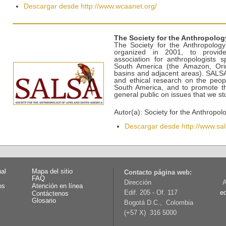
Descargar desde http://www.wcaanet.org/
The Society for the Anthropolo
The Society for the Anthropolog
organized in 2001, to provide
association for anthropologists s
South America (the Amazon, Orin
basins and adjacent areas). SALSA
and ethical research on the peop
South America, and to promote th
general public on issues that we st
Autor(a): Society for the Anthropo
Descargar desde http://www.salsa
nal
Mapa del sitio
Contacto página web:
FAQ
Dirección
A
os
Atención en línea
Edif. 205 - Of. 117
e
Contáctenos
Glosario
Bogotá D.C., Colombia
(+57 X) 316 5000