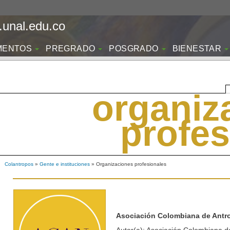
unal.edu.co
MENTOS
PREGRADO
POSGRADO
BIENESTAR
organiz
profes
Colantropos
»
Gente e instituciones
» Organizaciones profesionales
Asociación Colombiana de Antr