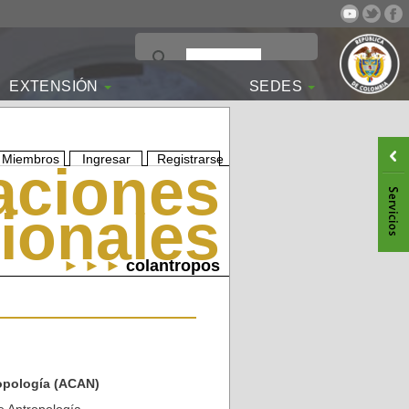
EXTENSIÓN
SEDES
Miembros
Ingresar
Registrarse
aciones
ionales
► ► ►
colantropos
opología (ACAN)