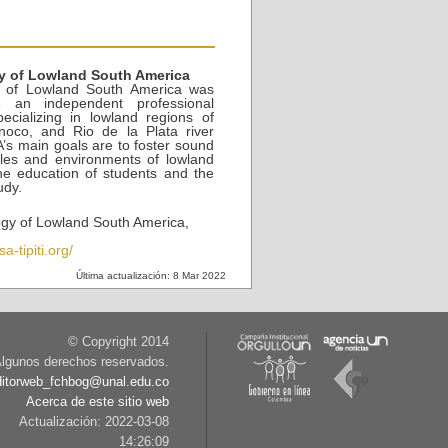
gy of Lowland South America
y of Lowland South America was
 an independent professional
pecializing in lowland regions of
oco, and Rio de la Plata river
’s main goals are to foster sound
les and environments of lowland
e education of students and the
udy.
logy of Lowland South America,
-tipiti.org/
Última actualización: 8 Mar 2022
© Copyright 2014
lgunos derechos reservados.
ditorweb_fchbog@unal.edu.co
Acerca de este sitio web
Actualización: 2022-03-08
14:26:09