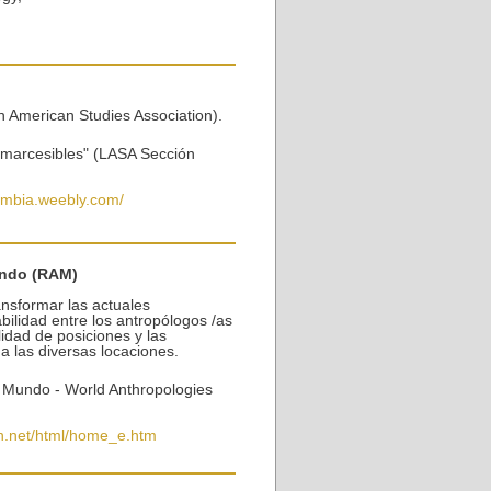
n American Studies Association).
nmarcesibles" (LASA Sección
ombia.weebly.com/
undo (RAM)
nsformar las actuales
bilidad entre los antropólogos /as
idad de posiciones y las
 las diversas locaciones.
l Mundo - World Anthropologies
n.net/html/home_e.htm