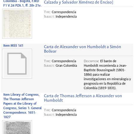
Colombia - Bogotá, FJRD
Calzada y Salvador Ximénez de Enciso]
F1 V.24 PZA.1, ff. 20r-21v.
Type
:
Correspondencia
Subject
:
Independencia
Item MSS 141
Carta de Alexander von Humboldt a Simón
Bolívar
Type
:
Correspondencia
Description
:
El barón de
Subject
:
Gran Colombia
Humboldt recomienda a Jean-
Baptiste Boussingault (1801-
1886) para realizar
investigaciones en mineralogía y
geognosia en la República de
Colombia (1819-1831).
Item Library of Congress,
Carta de Thomas Jefferson a Alexander von
The Thomas Jefferson
Humboldt
Papers at the Library of
Congress, Series 1: General
Type
:
Correspondencia
Correspondence. 1651-
Subject
:
Independencia
1827