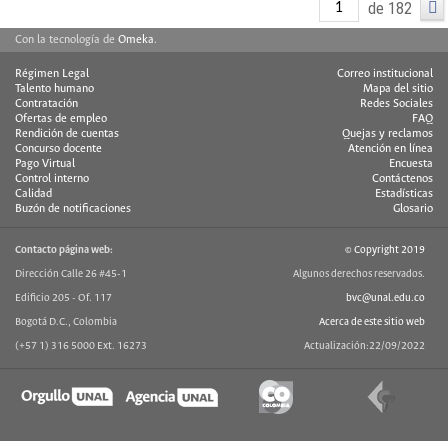
de 182
Con la tecnología de
Omeka
.
Régimen Legal
Correo institucional
Talento humano
Mapa del sitio
Contratación
Redes Sociales
Ofertas de empleo
FAQ
Rendición de cuentas
Quejas y reclamos
Concurso docente
Atención en línea
Pago Virtual
Encuesta
Control interno
Contáctenos
Calidad
Estadísticas
Buzón de notificaciones
Glosario
Contacto página web:
© Copyright 2019
Dirección Calle 26 #45-1
Algunos derechos reservados.
Edificio 205 - Of. 117
bvc@unal.edu.co
Bogotá D.C., Colombia
Acerca de este sitio web
(+57 1) 316 5000 Ext. 16273
Actualización:22/09/2022