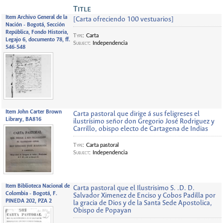
Title
Item Archivo General de la
[Carta ofreciendo 100 vestuarios]
Nación - Bogotá, Sección
República, Fondo Historia,
Type
:
Carta
Legajo 6, documento 78, ff.
Subject
:
Independencia
546-548
Item John Carter Brown
Carta pastoral que dirige á sus feligreses el
Library, BA816
ilustrísimo señor don Gregorio José Rodriguez y
Carrillo, obispo electo de Cartagena de Indias
Type
:
Carta pastoral
Subject
:
Independencia
Item Biblioteca Nacional de
Carta pastoral que el Ilustrisimo S. .D. D.
Colombia - Bogotá, F.
Salvador Ximenez de Enciso y Cobos Padilla por
PINEDA 202, PZA 2
la gracia de Dios y de la Santa Sede Apostolica,
Obispo de Popayan