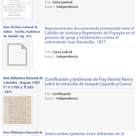
Type
:
Carta pastoral
Subject
:
Independencia
Item Archivo General de
Representación documentada presentada ante el
Indias - Sevilla, Audiencia
Cabildo de Justicia y Regimiento de Popayán en el
de Santafé, leg. 631.
proceso de queja y reclamación contra el
subteniente Juan Xaramillo, 1817
Type
:
Causa judicial
Subject
:
Independencia
Item Biblioteca Nacional de
[Certificación y testimonio de Fray Vicente Rivera
Colombia - Bogotá, FJRD
sobre la retracción de Joaquín Caycedo y Cuero]
F1 V.2 PZA.3, ff.242r
-243v.
Type
:
Certificación
Subject
:
Independencia
Item Biblioteca Nacional de
[Intercambio epistolar entre Sebastián de la