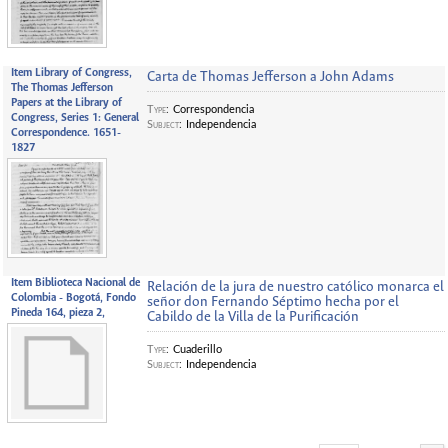
Item Library of Congress,
Carta de Thomas Jefferson a John Adams
The Thomas Jefferson
Papers at the Library of
Type
:
Correspondencia
Congress, Series 1: General
Subject
:
Independencia
Correspondence. 1651-
1827
Item Biblioteca Nacional de
Relación de la jura de nuestro católico monarca el
Colombia - Bogotá, Fondo
señor don Fernando Séptimo hecha por el
Pineda 164, pieza 2,
Cabildo de la Villa de la Purificación
Type
:
Cuaderillo
Subject
:
Independencia