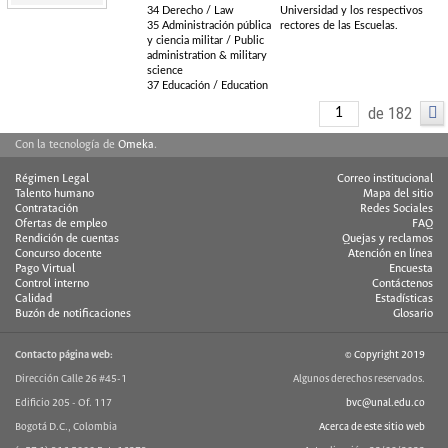
34 Derecho / Law
Universidad y los respectivos
35 Administración pública
rectores de las Escuelas.
y ciencia militar / Public
administration & military
science
37 Educación / Education
de 182
Con la tecnología de
Omeka
.
Régimen Legal
Correo institucional
Talento humano
Mapa del sitio
Contratación
Redes Sociales
Ofertas de empleo
FAQ
Rendición de cuentas
Quejas y reclamos
Concurso docente
Atención en línea
Pago Virtual
Encuesta
Control interno
Contáctenos
Calidad
Estadísticas
Buzón de notificaciones
Glosario
Contacto página web:
© Copyright 2019
Dirección Calle 26 #45-1
Algunos derechos reservados.
Edificio 205 - Of. 117
bvc@unal.edu.co
Bogotá D.C., Colombia
Acerca de este sitio web