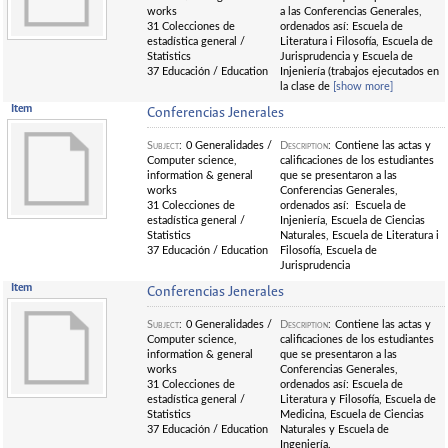
works
a las Conferencias Generales,
31 Colecciones de
ordenados así: Escuela de
estadística general /
Literatura i Filosofía, Escuela de
Statistics
Jurisprudencia y Escuela de
37 Educación / Education
Injeniería (trabajos ejecutados en
la clase de
[show more]
Item
Conferencias Jenerales
Subject
:
0 Generalidades /
Description
:
Contiene las actas y
Computer science,
calificaciones de los estudiantes
information & general
que se presentaron a las
works
Conferencias Generales,
31 Colecciones de
ordenados así: Escuela de
estadística general /
Injeniería, Escuela de Ciencias
Statistics
Naturales, Escuela de Literatura i
37 Educación / Education
Filosofía, Escuela de
Jurisprudencia
Item
Conferencias Jenerales
Subject
:
0 Generalidades /
Description
:
Contiene las actas y
Computer science,
calificaciones de los estudiantes
information & general
que se presentaron a las
works
Conferencias Generales,
31 Colecciones de
ordenados así: Escuela de
estadística general /
Literatura y Filosofía, Escuela de
Statistics
Medicina, Escuela de Ciencias
37 Educación / Education
Naturales y Escuela de
Ingeniería.