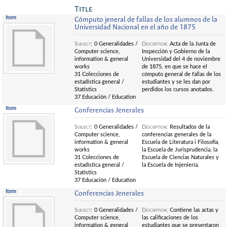
Title
Item
Cómputo jeneral de fallas de los alumnos de la
Universidad Nacional en el año de 1875
Subject
:
0 Generalidades /
Description
:
Acta de la Junta de
Computer science,
Inspección y Gobierno de la
information & general
Universidad del 4 de noviembre
works
de 1875, en que se hace el
31 Colecciones de
cómputo general de fallas de los
estadística general /
estudiantes y se les dan por
Statistics
perdidos los cursos anotados.
37 Educación / Education
Item
Conferencias Jenerales
Subject
:
0 Generalidades /
Description
:
Resultados de la
Computer science,
conferencias generales de la
information & general
Escuela de Literatura i Filosofía,
works
la Escuela de Jurisprudencia, la
31 Colecciones de
Escuela de Ciencias Naturales y
estadística general /
la Escuela de Injeniería.
Statistics
37 Educación / Education
Item
Conferencias Jenerales
Subject
:
0 Generalidades /
Description
:
Contiene las actas y
Computer science,
las calificaciones de los
information & general
estudiantes que se presentaron