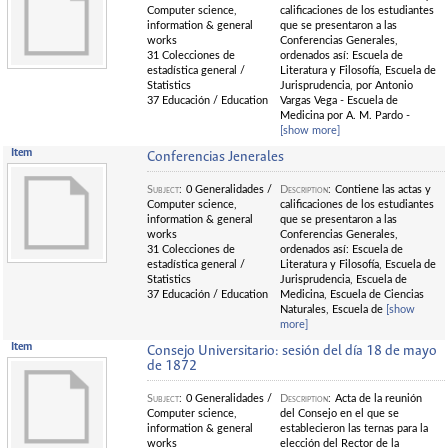
Computer science,
calificaciones de los estudiantes
information & general
que se presentaron a las
works
Conferencias Generales,
31 Colecciones de
ordenados así: Escuela de
estadística general /
Literatura y Filosofía, Escuela de
Statistics
Jurisprudencia, por Antonio
37 Educación / Education
Vargas Vega - Escuela de
Medicina por A. M. Pardo -
[show more]
Item
Conferencias Jenerales
Subject
:
0 Generalidades /
Description
:
Contiene las actas y
Computer science,
calificaciones de los estudiantes
information & general
que se presentaron a las
works
Conferencias Generales,
31 Colecciones de
ordenados así: Escuela de
estadística general /
Literatura y Filosofía, Escuela de
Statistics
Jurisprudencia, Escuela de
37 Educación / Education
Medicina, Escuela de Ciencias
Naturales, Escuela de
[show
more]
Item
Consejo Universitario: sesión del día 18 de mayo
de 1872
Subject
:
0 Generalidades /
Description
:
Acta de la reunión
Computer science,
del Consejo en el que se
information & general
establecieron las ternas para la
works
elección del Rector de la