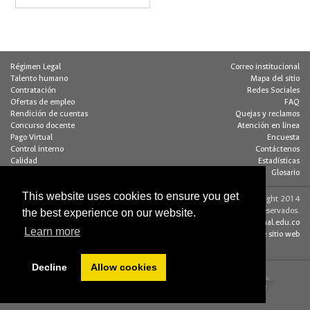
Régimen Legal
Correo institucional
Talento humano
Mapa del sitio
Contratación
Redes Sociales
Ofertas de empleo
FAQ
Rendición de cuentas
Quejas y reclamos
Concurso docente
Atención en línea
Pago Virtual
Encuesta
Control interno
Contáctenos
Calidad
Estadísticas
Buzón de notificaciones
Glosario
This website uses cookies to ensure you get
Contacto página web:
© Copyright 2014
Dirección
Algunos derechos reservados.
the best experience on our website.
Edif. 205 - Of. 117
editorweb_fchbog@unal.edu.co
Learn more
Bogotá D.C., Colombia
Acerca de este sitio web
(+57 1) 316 5000
Decline
Allow cookies