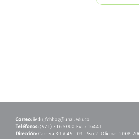
Correo:
iiedu_fchbog@unal.edu.co
Teléfonos:
(571) 316 5000 Ext.: 16441
Dirección:
Carrera 30 # 45 - 03. Piso 2, Oficinas 2008-20