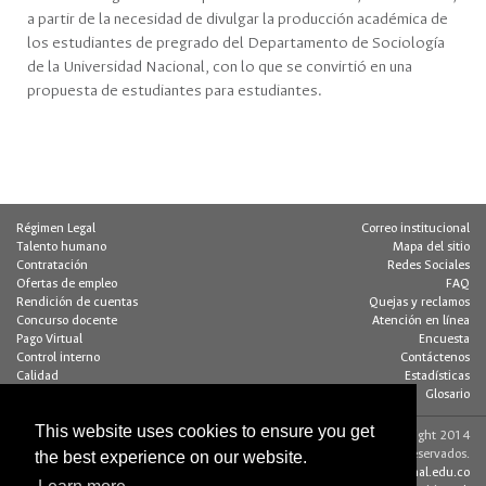
a partir de la necesidad de divulgar la producción académica de
los estudiantes de pregrado del Departamento de Sociología
de la Universidad Nacional, con lo que se convirtió en una
propuesta de estudiantes para estudiantes.
Régimen Legal
Correo institucional
Talento humano
Mapa del sitio
Contratación
Redes Sociales
Ofertas de empleo
FAQ
Rendición de cuentas
Quejas y reclamos
Concurso docente
Atención en línea
Pago Virtual
Encuesta
Control interno
Contáctenos
Calidad
Estadísticas
Buzón de notificaciones
Glosario
This website uses cookies to ensure you get
Contacto página web:
© Copyright 2014
Dirección
Algunos derechos reservados.
the best experience on our website.
Edif. 205 - Of. 117
editorweb_fchbog@unal.edu.co