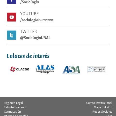
/Sociologia
YOUTUBE
/sociologiahumanas
TWITTER
@SociologiaUNAL
Enlaces de interés
Régimen Legal
Correo institucional
Talento humano
Mapa del sitio
Contratación
Redes Sociales