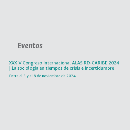
Ciudad Universitaria, Edificio Orlando Fals Borda (205),
Oficina 230.
Teléfono:
3165000 extensión 16205.
Correo:
depsociolog_bog@unal.edu.co
Eventos
XXXIV Congreso Internacional ALAS RD-CARIBE 2024
| La sociología en tiempos de crisis e incertidumbre
Entre el 3 y el 8 de noviembre de 2024