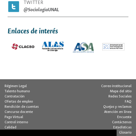
TWITTER
@SociologiaUNAL
Enlaces de interés
Régimen Legal
Correo institucional
Talento humano
Mapa del sitio
Contratación
Redes Sociales
Ofertas de empleo
FAQ
Rendición de cuentas
Quejas y reclamos
Concurso docente
Atención en línea
Pago Virtual
Encuesta
Control interno
Contáctenos
Calidad
Estadísticas
Buzón de notificaciones
Glosario