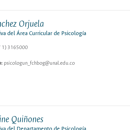
chez Orjuela
iva del Área Curricular de Psicología
 1) 3165000
o:
psicologun_fchbog@unal.edu.co
ine Quiñones
tiva del Departamento de Psicología