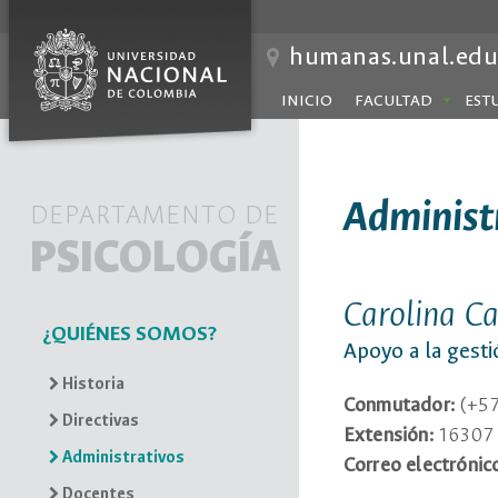
humanas.unal.edu
INICIO
FACULTAD
EST
Administ
DEPARTAMENTO DE
PSICOLOGÍA
Carolina Ca
¿QUIÉNES SOMOS?
Apoyo a la gesti
Historia
Conmutador:
(+57
Directivas
Extensión:
16307
Administrativos
Correo electrónic
Docentes