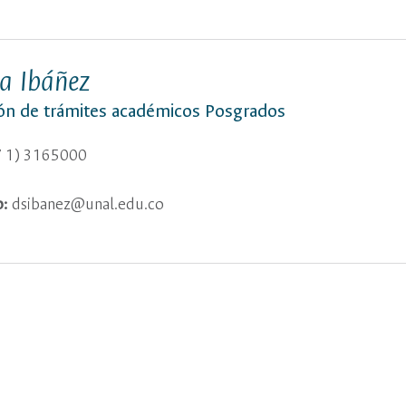
ra Ibáñez
ión de trámites académicos Posgrados
 1) 3165000
o:
dsibanez@unal.edu.co