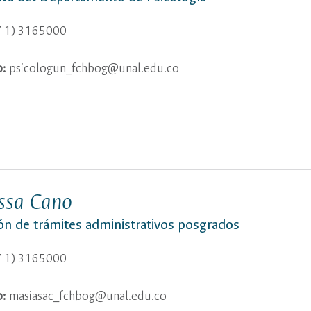
 1) 3165000
o:
psicologun_fchbog@unal.edu.co
ssa Cano
ón de trámites administrativos posgrados
 1) 3165000
o:
masiasac_fchbog@unal.edu.co