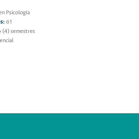
en Psicología
s:
61
 (4) semestres
encial