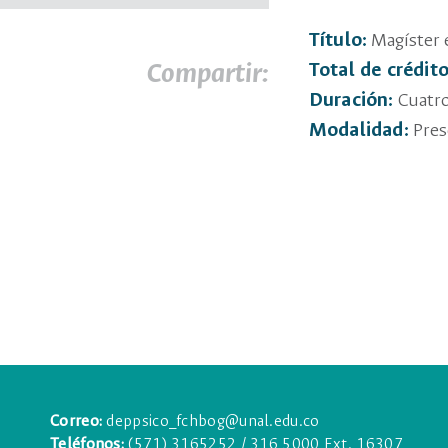
Título:
Magíster 
Compartir:
Total de crédito
Duración:
Cuatro
Modalidad:
Pres
Correo:
deppsico_fchbog@unal.edu.co
Teléfonos:
(571) 3165252 / 316 5000 Ext. 16307