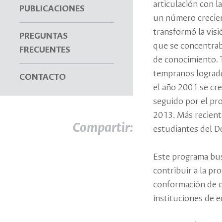
articulación con l
PUBLICACIONES
un número crecien
transformó la visi
PREGUNTAS
que se concentraba
FRECUENTES
de conocimiento. 
tempranos logrados
CONTACTO
el año 2001 se cre
seguido por el pro
2013. Más recient
Compartir:
estudiantes del D
Este programa bus
contribuir a la pr
conformación de c
instituciones de e