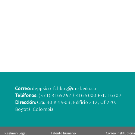
Correo:
deppsico_fchbog@unal.edu.co
Teléfonos:
(571) 3165252 / 316 5000 Ext. 16307
Dirección:
Cra. 30 # 45-03, Edificio 212, Of 220.
Bogotá, Colombia
Régimen Legal
Talento humano
Correo instituciona