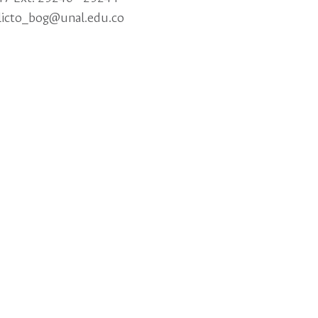
licto_bog@unal.edu.co