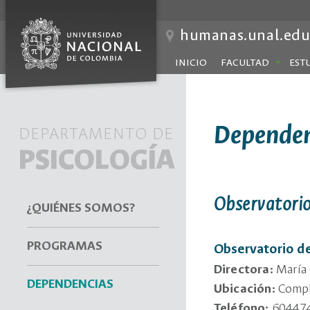
humanas.unal.edu
INICIO
FACULTAD
EST
Dependen
DEPARTAMENTO DE
PSICOLOGÍA
Observatori
¿QUIÉNES SOMOS?
PROGRAMAS
Observatorio de
Directora:
María 
DEPENDENCIAS
Ubicación:
Compl
Teléfono:
604474