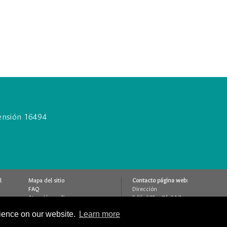
nsión 16494
l
Mapa del sitio
Contacto página web:
FAQ
Dirección
Atención en línea
Edif. 205 - Of. 117
Contáctenos
Bogotá D.C., Colombia
rience on our website.
Learn more
Glosario
(+57 1) 316 5000