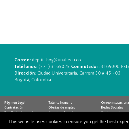
Correo:
deplit_bog@unal.edu.co
Teléfonos:
(571) 3165025
Conmutador:
3165000 Exte
Dirección:
Ciudad Universitaria, Carrera 30 # 45 - 03
Bogotá, Colombia
Régimen Legal
Talento humano
Correo instituciona
Contratación
Ofertas de empleo
Redes Sociales
Rendición de cuentas
Concurso docente
Quejas y reclamos
Pago Virtual
Control interno
Encuesta
This website uses cookies to ensure you get the best expe
Calidad
Buzón de notificaciones
Estadísticas