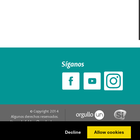
Síganos
© Copyright 2014
Algunos derechos reservados.
editorweb_fchbog@unal.edu.co
Acerca de este sitio web
Decline
Allow cookies