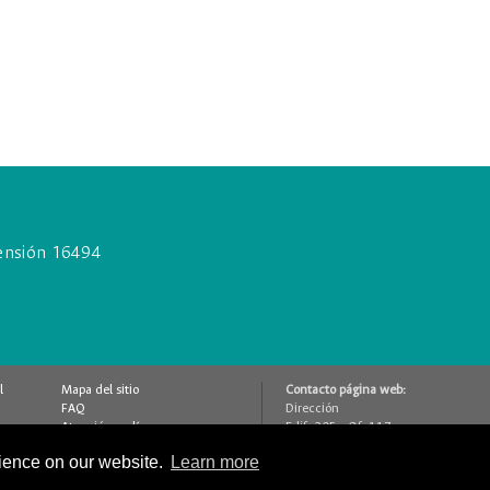
nsión 16494
l
Mapa del sitio
Contacto página web:
FAQ
Dirección
Atención en línea
Edif. 205 - Of. 117
Contáctenos
Bogotá D.C., Colombia
rience on our website.
Learn more
Glosario
(+57 1) 316 5000