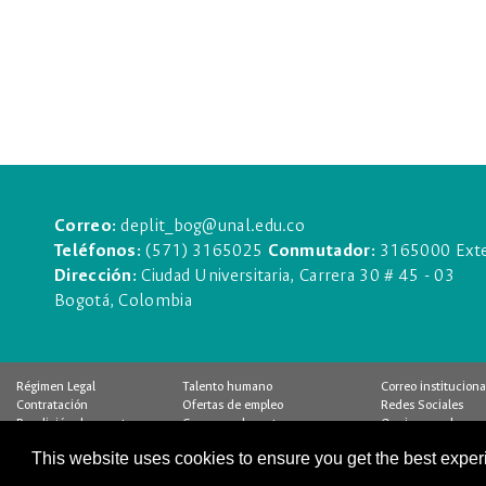
Correo:
deplit_bog@unal.edu.co
Teléfonos:
(571) 3165025
Conmutador:
3165000 Exte
Dirección:
Ciudad Universitaria, Carrera 30 # 45 - 03
Bogotá, Colombia
Régimen Legal
Talento humano
Correo instituciona
Contratación
Ofertas de empleo
Redes Sociales
Rendición de cuentas
Concurso docente
Quejas y reclamos
Pago Virtual
Control interno
Encuesta
This website uses cookies to ensure you get the best expe
Calidad
Buzón de notificaciones
Estadísticas