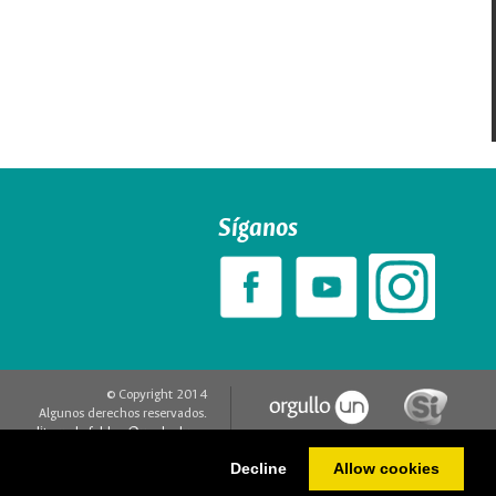
Síganos
© Copyright 2014
Algunos derechos reservados.
editorweb_fchbog@unal.edu.co
Acerca de este sitio web
Decline
Allow cookies