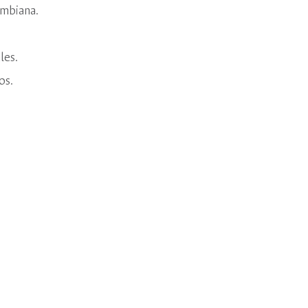
ombiana.
.
les.
os.