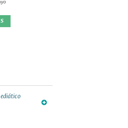
ayo
ES
ediático