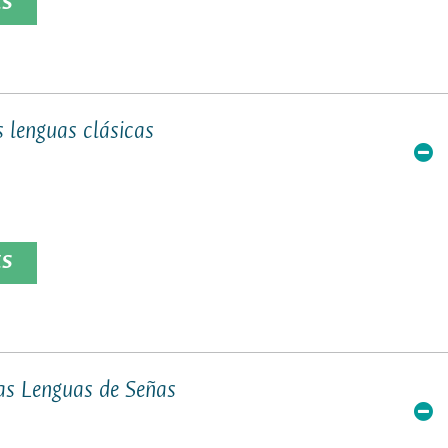
ES
s lenguas clásicas
ES
las Lenguas de Señas