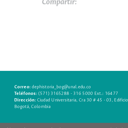
Compartir:
Correo:
dephistoria_bog@unal.edu.co
Teléfonos:
(571) 3165288 - 316 5000 Ext.: 16477
Dirección:
Ciudad Universitaria, Cra 30 # 45 - 03, Edifici
Bogotá, Colombia