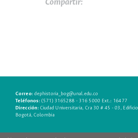
Compartir:
Correo:
dephistoria_bog@unal.edu.co
Teléfonos:
(571) 3165288 - 316 5000 Ext.: 16477
Dirección:
Ciudad Universitaria, Cra 30 # 45 - 03, Edifici
Bogotá, Colombia