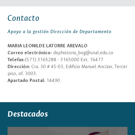
8 de octubre de 2025
Mesa redonda: Marxismos Latinoamericanos
Contacto
22 de septiembre de 2025
Apoyo a la gestión Dirección de Departamento
Un padrón de 1814. Conocimiento y acción en un
pueblo de indios de Cundinamarca. Pilar López-
MARIA LEONILDE LATORRE AREVALO
Bejarano
Correo electrónico:
dephistoria_bog@unal.edu.co
19 de septiembre de 2025
Telefax:
(571) 3165288 - 3165000 Ext. 16477
Dirección:
Cra. 30 # 45-03, Edificio Manuel Ancízar, Tercer
Restitución de tierras y reforma agraria, 2012-2022.
piso, of. 3003.
Apartado Postal:
14490
Viernes 6 de junio de 2025.10:00 AM
Sustentación tesis de Maestría
4 de junio de 2025
Destacados
I Simposio Universitario de Estudios Históricos
21, 22 y 23 de mayo de 2025