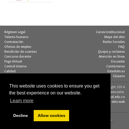
Régimen Legal
Correo institucional
Talento humano
Mapa del sitio
Contratación
Redes Sociales
Ofertas de empleo
FAQ
Rendición de cuentas
Quejas y reclamos
Concurso docente
Atención en línea
Pago Virtual
Encuesta
Control interno
Contáctenos
Calidad
Estadísticas
Buzón de notificaciones
Glosario
This website uses cookies to ensure you get
Contacto página web:
© Copyright 2014
Dirección
Algunos derechos reservados.
the best experience on our website.
Edif. 205 - Of. 117
editorweb_fchbog@unal.edu.co
Learn more
Bogotá D.C., Colombia
Acerca de este sitio web
(+57 1) 316 5000
Decline
Allow cookies