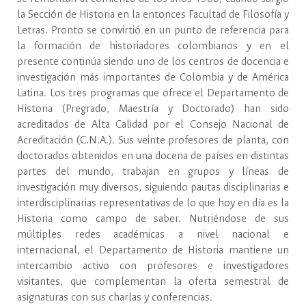
la Sección de Historia en la entonces Facultad de Filosofía y
Letras. Pronto se convirtió en un punto de referencia para
la formación de historiadores colombianos y en el
presente continúa siendo uno de los centros de docencia e
investigación más importantes de Colombia y de América
Latina. Los tres programas que ofrece el Departamento de
Historia (Pregrado, Maestría y Doctorado) han sido
acreditados de Alta Calidad por el Consejo Nacional de
Acreditación (C.N.A.). Sus veinte profesores de planta, con
doctorados obtenidos en una docena de países en distintas
partes del mundo, trabajan en grupos y líneas de
investigación muy diversos, siguiendo pautas disciplinarias e
interdisciplinarias representativas de lo que hoy en día es la
Historia como campo de saber. Nutriéndose de sus
múltiples redes académicas a nivel nacional e
internacional, el Departamento de Historia mantiene un
Restitución de tierras y reforma agraria, 2012-2022.
intercambio activo con profesores e investigadores
Viernes 6 de junio de 2025.10:00 AM
visitantes, que complementan la oferta semestral de
asignaturas con sus charlas y conferencias.