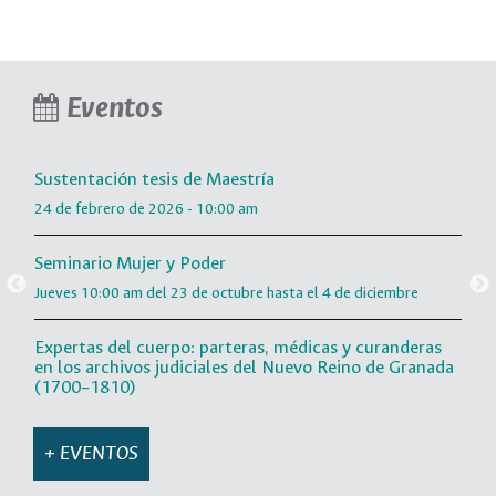
Sustentación tesis de Maestría
4 de junio de 2025
I Simposio Universitario de Estudios Históricos
Eventos
21, 22 y 23 de mayo de 2025
Sustentación tesis de Maestría
24 de febrero de 2026 - 10:00 am
Seminario Mujer y Poder
Jueves 10:00 am del 23 de octubre hasta el 4 de diciembre
Expertas del cuerpo: parteras, médicas y curanderas
en los archivos judiciales del Nuevo Reino de Granada
(1700–1810)
Miércoles 15 de octubre 2025
+ EVENTOS
La sociedad argentina ante la Primera Guerra Mundial