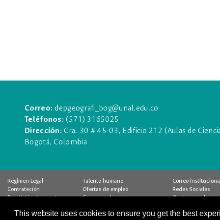
Correo:
depgeografi_bog@unal.edu.co
Teléfonos:
(571) 3165025
Dirección:
Cra. 30 # 45-03, Edificio 212 (Aulas de Cienc
Bogotá, Colombia
Régimen Legal
Talento humano
Correo instituciona
Contratación
Ofertas de empleo
Redes Sociales
Rendición de cuentas
Concurso docente
Quejas y reclamos
Pago Virtual
Control interno
Encuesta
This website uses cookies to ensure you get the best expe
Calidad
Buzón de notificaciones
Estadísticas