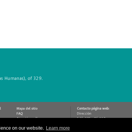
ias Humanas), of 329.
l
Mapa del sitio
Contacto página web:
FAQ
Dirección
Atención en línea
Edif. 205 - Of. 117
Contáctenos
Bogotá D.C., Colombia
rience on our website.
Learn more
Glosario
(+57 1) 316 5000