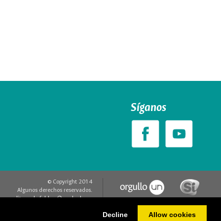
Síganos
© Copyright 2014
Algunos derechos reservados.
editorweb_fchbog@unal.edu.co
Acerca de este sitio web
Decline
Allow cookies