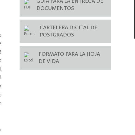
GUÍA PARA LA ENTREGA DE
DOCUMENTOS
CARTELERA DIGITAL DE
POSTGRADOS
e
e
8
FORMATO PARA LA HOJA
o
DE VIDA
l
l
e
e
n
s