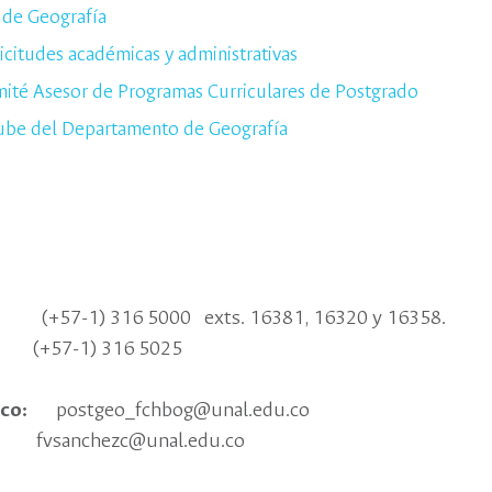
de Geografía
licitudes académicas y administrativas
ité Asesor de Programas Curriculares de Postgrado
ube del Departamento de Geografía
s:
(+57-1) 316 5000 exts. 16381, 16320 y 16358.
 316 5025
́nico:
postgeo_fchbog@unal.edu.co
zc@unal.edu.co