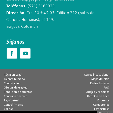
Teléfonos:
(571) 3165025
Dirección:
Cra. 30 # 45-03, Edificio 212 (Aulas de
Ciencias Humanas), of 329.
Bogotá, Colombia
Síganos
Régimen Legal
Correo institucional
Talento humano
Mapa del sitio
Contratación
Redes Sociales
Ofertas de empleo
FAQ
Rendición de cuentas
Quejas y reclamos
Concurso docente
Atención en línea
Pago Virtual
Encuesta
Control interno
Contáctenos
Calidad
Estadísticas