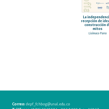
La independenci
recepción de ide
construcción d
mitos
Lisímaco Parra
Correo:
depf_fchbog@unal.edu.co