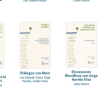
Luis Eduardo Hoyos
Carlos Rincón
Discusiones
Diálogos con Marx
filosóficas con Jorge
n la
Luis Eduardo Gama, Diego
Aurelio Díaz
nt
Paredes, Andrés Parra
Jaime Ramos
as