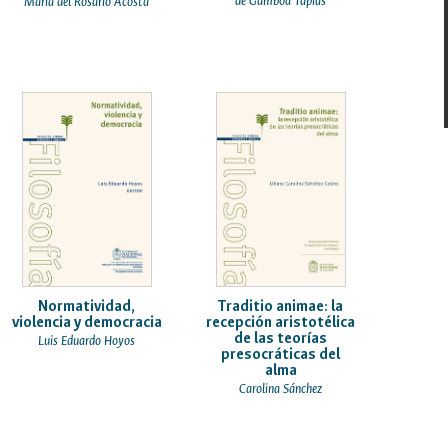
de Gamboa Tapias
María del Rosario Acosta
Normatividad,
Traditio animae: la
violencia y democracia
recepción aristotélica
de las teorías
Luis Eduardo Hoyos
presocráticas del
alma
Carolina Sánchez