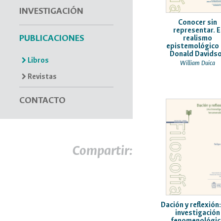
INVESTIGACIÓN
Conocer sin
representar. E
PUBLICACIONES
realismo
epistemológico
Donald Davids
Libros
William Duica
Revistas
CONTACTO
Compartir:
Dación y reflexión
investigación
fenomenológic