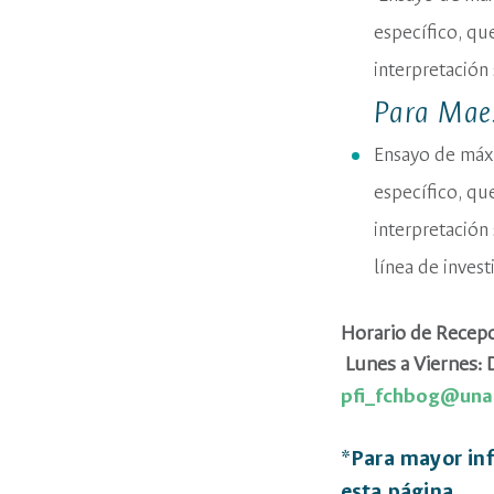
específico, qu
interpretación 
Para Maes
Ensayo de máx
específico, qu
interpretación
línea de inves
Horario de Recep
Lunes a Viernes: D
pfi_fchbog@unal
*Para mayor in
esta página.