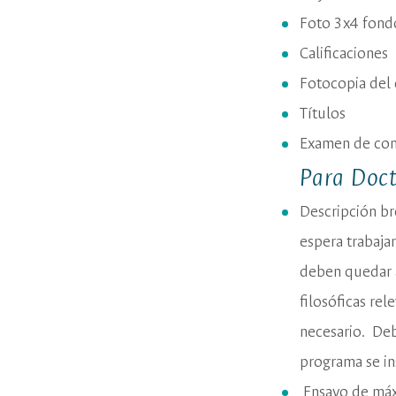
Foto 3x4 fond
Calificaciones
Fotocopia del
Títulos
Examen de con
Para Doct
Descripción br
espera trabaja
deben quedar a
filosóficas re
necesario. Deb
programa se in
Ensayo de máx