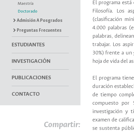
El programa está 
Maestría
Filosofía. Los a
Doctorado
(clasificación mí
Admisión A Posgrados
4.000 palabras (
Preguntas Frecuentes
palabras, delinea
trabajar. Los asp
ESTUDIANTES
30%) frente a un 
INVESTIGACIÓN
hoja de vida del a
PUBLICACIONES
El programa tiene
duración establec
CONTACTO
de tiempo comple
compuesto por 5
investigación y 
examen de calific
Compartir:
se sustenta públi