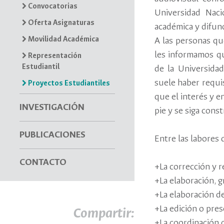
Convocatorias
Universidad Naci
Oferta Asignaturas
académica y difundi
Movilidad Académica
A las personas qu
les informamos qu
Representación
Estudiantil
de la Universidad
suele haber requis
Proyectos Estudiantiles
que el interés y 
INVESTIGACIÓN
pie y se siga cons
PUBLICACIONES
Entre las labores 
CONTACTO
+La corrección y r
+La elaboración, g
+La elaboración de
+La edición o pre
Compartir:
+La coordinación d