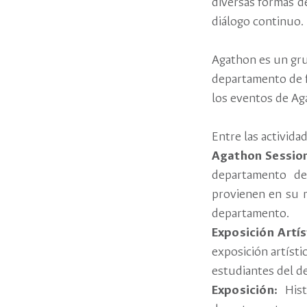
diversas formas d
diálogo continuo.
Agathon es un gru
departamento de fi
los eventos de Ag
Entre las activid
Agathon Sessio
departamento de
provienen en su m
departamento.
Exposición Artís
exposición artísti
estudiantes del d
Exposición:
His