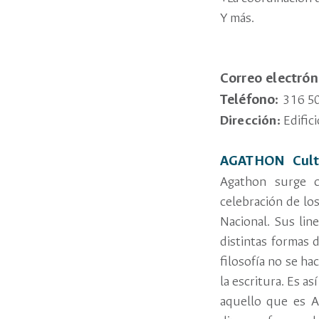
Y más.
Correo electrón
Teléfono:
316 50
Dirección:
Edific
AGATHON Cultur
Agathon surge c
celebración de lo
Nacional. Sus lin
distintas formas 
filosofía no se ha
la escritura. Es as
aquello que es A