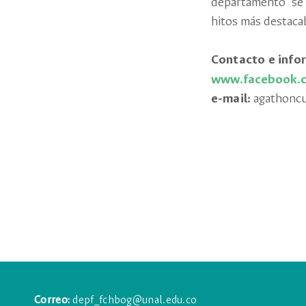
departamento se
hitos más destacab
Contacto e info
www.facebook.co
e-mail:
agathoncu
Correo:
depf_fchbog@unal.edu.co