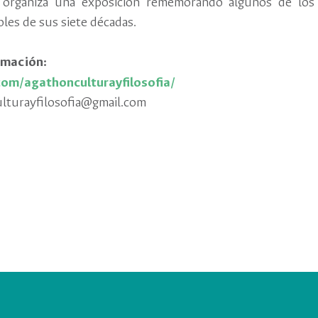
 organiza una exposición rememorando algunos de los
les de sus siete décadas.
rmación:
m/agathonculturayfilosofia/
lturayfilosofia@gmail.com