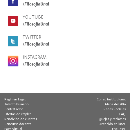
/FilosofiaUnal
YOUTUBE
/FilosofiaUnal
TWITTER
/FilosofiaUnal
INSTAGRAM
/FilosofiaUnal
Régimen Legal
Correo institucional
Talento humano
Mapa del sitio
Contratación
Redes Sociales
Ofertas de empleo
FAQ
Rendición de cuentas
Quejas y reclamos
Concurso docente
Atención en línea
Pago Virtual
Encuesta