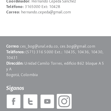
Coordinador:
Hernando Cepeda Sánchez
Teléfono:
3165000 Ext: 10428
Correo:
hernando.cepeda@gmail.com
Correo:
ces_bog@unal.edu.co, ces.bog@gmail.com
Teléfonos:
(571) 316 5000 Ext.: 10435, 10436, 10430,
10431
Dirección:
Unidad Camilo Torres, ediﬁcio 862 bloque A 5
y A
Bogotá, Colombia
Siganos