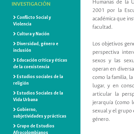
Humanas de la Un
INVESTIGACIÓN
2001 por la Esc
Conflicto Social y
académica que inst
Violencia
facultad.
Cultura y Nación
Los objetivos gen
Diversidad, género e
inclusión
perspectiva inter
sexos y las sexu
Educación crítica y éticas
de la coexistencia
operan en diversa
Estudios sociales de la
como la familia, la
religión
lugar, y en cons
Estudios Sociales de la
articular la pe
Vida Urbana
jerarquía (como lo
Gobierno,
sexual y el grupo
subjetividades y prácticas
género.
Grupo de Estudios
Afrocolombianos