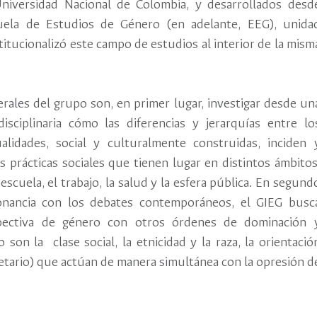
iversidad Nacional de Colombia, y desarrollados desd
uela de Estudios de Género (en adelante, EEG), unida
itucionalizó este campo de estudios al interior de la mism
erales del grupo son, en primer lugar, investigar desde un
disciplinaria cómo las diferencias y jerarquías entre lo
alidades, social y culturalmente construidas, inciden 
s prácticas sociales que tienen lugar en distintos ámbitos
 escuela, el trabajo, la salud y la esfera pública. En segund
onancia con los debates contemporáneos, el GIEG busc
rspectiva de género con otros órdenes de dominación 
 son la clase social, la etnicidad y la raza, la orientació
 etario) que actúan de manera simultánea con la opresión d