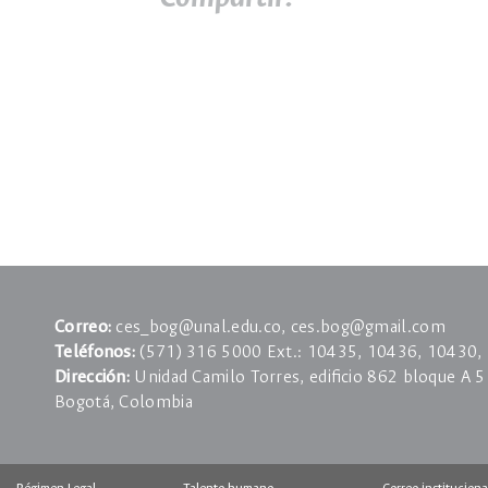
Correo:
ces_bog@unal.edu.co, ces.bog@gmail.com
Teléfonos:
(571) 316 5000 Ext.: 10435, 10436, 10430,
Dirección:
Unidad Camilo Torres, ediﬁcio 862 bloque A 5
Bogotá, Colombia