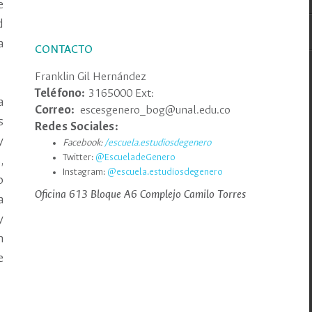
e
d
a
CONTACTO
Franklin Gil Hernández
Teléfono:
3165000 Ext:
a
Correo:
escesgenero_bog@unal.edu.co
s
Redes Sociales:
y
Facebook:
/escuela.estudiosdegenero
Twitter:
@EscueladeGenero
,
Instagram:
@escuela.estudiosdegenero
o
Oficina 613 Bloque A6 Complejo Camilo Torres
a
y
n
e