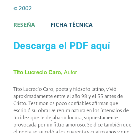
vez confirmado el pago. Los 
Cúcuta, Ibagué, Medellín, Pere
© 2002
se podrán reclamar en el pun
Para otros destinos nacionale
edificio de Posgrados de 9 a. 
tarifa de envío al
WhatsApp 3
presentando el comprobante
correo:
editorial_fch@unal.e
RESEÑA
FICHA TÉCNICA
Descarga el PDF aquí
Autor
Tito Lucrecio Caro​​​​​
,
Tito Lucrecio Caro, poeta y filósofo latino, vivió
aproximadamente entre el año 98 y el 55 antes de
Cristo. Testimonios poco confiables afirman que
escribió su obra De rerum natura en los intervalos de
lucidez que le dejaba su locura, supuestamente
provocada por un filtro amoroso. Se dice también que
el poeta se suicidó a los cuarenta y cuatro años y que