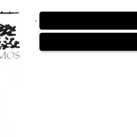
Haga clic en:
Pago en línea
Seleccione Catálogo de Servicios Sede Bogotá.
Busque Facultad de Ciencias Humanas.
Haga clic en: Venta de libros Centro Editorial e 
Recuerde adicionar los costos de envío al hacer el 
Envíe su comprobante de pago al correo:
venta
completo y documento de identificación.
Bogotá
Los libros en PDF se enviarán por correo una vez con
Cundinamarca
punto de venta del edificio de Posgrados de 9 a. m. 
Nacional*
* Barranquilla, Bucaramanga, Cali, Cartagena, Cúcuta, 
nacionales, consulta la tarifa de envío al
WhatsApp 3