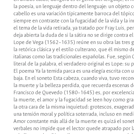
la poesía, un lenguaje dentro del lenguaje: un objeto
cabello es una variación típicamente barroca del tópic
siempre en contraste con la fugacidad de la vida y la i
el tema de la vida retirada, ya tratado por Fray Luis, 
deja abierta la duda de si la sátira no se dirige contra 
Lope de Vega (1562–1635) reúne en su obra las tres gra
la retórica clásica y el estilo culterano, que él mismo
italianas como las tradicionales españolas. Fue, según O
literal de la palabra, el verdadero original es Lope: su
El poema Ya la temida parca es una elegía escrita con 
baja. En el soneto Esta cabeza, cuando viva, tuvo rec
la muerte y la belleza perdida, que recuerda escenas d
Francisco de Quevedo (1580–1645) es, por excelencia,
la muerte, el amor y la fugacidad se leen hoy como gra
la otra cara de la misma inquietud: grotescos, exagera
una tensión moral y política soterrada, incluso en med
Amor constante más allá de la muerte es quizá el sone
verbales no impide que el lector quede atrapado por la