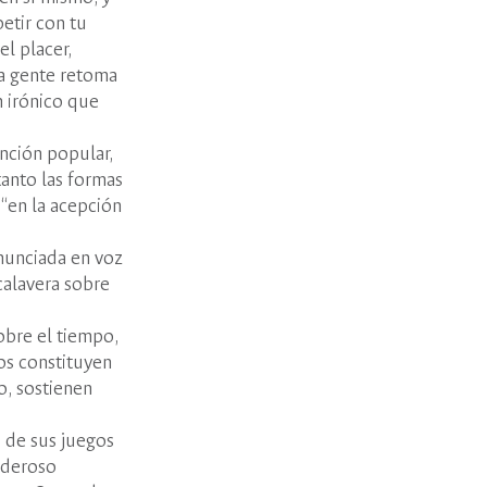
etir con tu
l placer,
la gente retoma
n irónico que
anción popular,
tanto las formas
 “en la acepción
onunciada en voz
calavera sobre
obre el tiempo,
cos constituyen
o, sostienen
 de sus juegos
Poderoso