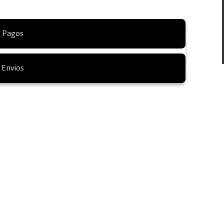
Pagos
Envios
inicie el proceso de pago.
pedido del ejemplar impreso.
sce_fchbog@unal.edu.co
con el título del libro, su nombre
firmado el pago. Los libros impresos se podrán reclamar en el
a 4:30 p. m. presentando el comprobante de pago.
Ibagué, Medellín, Pereira, Sincelejo. Para otros destinos
01 7297706
o al correo:
editorial_fch@unal.edu.co
.