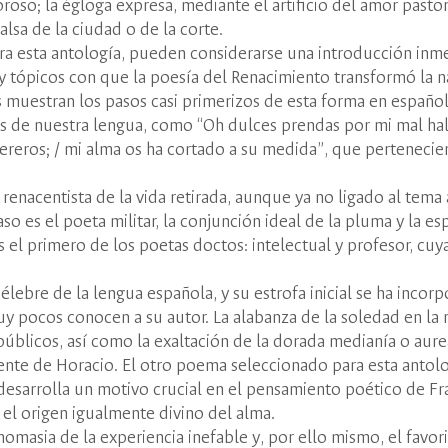
roso; la égloga expresa, mediante el artificio del amor pastori
alsa de la ciudad o de la corte.
ra esta antología, pueden considerarse una introducción inme
y tópicos con que la poesía del Renacimiento transformó la na
s muestran los pasos casi primerizos de esta forma en español.
 de nuestra lengua, como “Oh dulces prendas por mi mal hal
ereros; / mi alma os ha cortado a su medida”, que pertenecie
enacentista de la vida retirada, aunque ya no ligado al tema
so es el poeta militar, la conjunción ideal de la pluma y la e
s el primero de los poetas doctos: intelectual y profesor, cuya
ebre de la lengua española, y su estrofa inicial se ha incorp
uy pocos conocen a su autor. La alabanza de la soledad en la n
s públicos, así como la exaltación de la dorada medianía o aur
ente de Horacio. El otro poema seleccionado para esta antolo
 desarrolla un motivo crucial en el pensamiento poético de Fra
 el origen igualmente divino del alma.
masia de la experiencia inefable y, por ello mismo, el favor