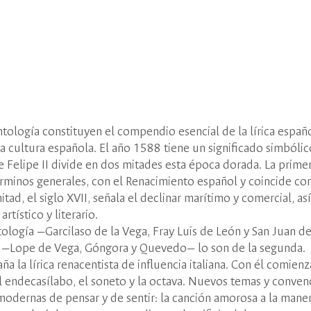
tología constituyen el compendio esencial de la lírica españo
a cultura española. El año 1588 tiene un significado simbólic
e Felipe II divide en dos mitades esta época dorada. La primer
términos generales, con el Renacimiento español y coincide co
tad, el siglo XVII, señala el declinar marítimo y comercial, as
tístico y literario.
tología —Garcilaso de la Vega, Fray Luis de León y San Juan d
res —Lope de Vega, Góngora y Quevedo— lo son de la segunda.
a la lírica renacentista de influencia italiana. Con él comien
l endecasílabo, el soneto y la octava. Nuevos temas y conven
odernas de pensar y de sentir: la canción amorosa a la mane