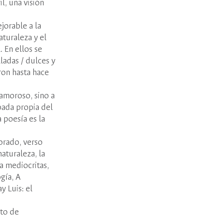
l, una visión
jorable a la
turaleza y el
 En ellos se
ladas / dulces y
ron hasta hace
 amoroso, sino a
spada propia del
 poesía es la
orado, verso
aturaleza, la
ea mediocritas,
gía, A
y Luis: el
ito de