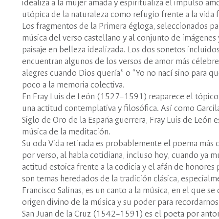
idealiza a la mujer amada y espiritualiza el impulso amo
utópica de la naturaleza como refugio frente a la vida f
Los fragmentos de la Primera égloga, seleccionados pa
música del verso castellano y al conjunto de imágenes 
paisaje en belleza idealizada. Los dos sonetos incluido
encuentran algunos de los versos de amor más célebres
alegres cuando Dios quería” o “Yo no nací sino para qu
poco a la memoria colectiva.
En Fray Luis de León (1527–1591) reaparece el tópico r
una actitud contemplativa y filosófica. Así como Garcila
Siglo de Oro de la España guerrera, Fray Luis de León e
música de la meditación.
Su oda Vida retirada es probablemente el poema más cél
por verso, al habla cotidiana, incluso hoy, cuando ya m
actitud estoica frente a la codicia y el afán de honore
son temas heredados de la tradición clásica, especialm
Francisco Salinas, es un canto a la música, en el que se
origen divino de la música y su poder para recordarnos
San Juan de la Cruz (1542–1591) es el poeta por antono