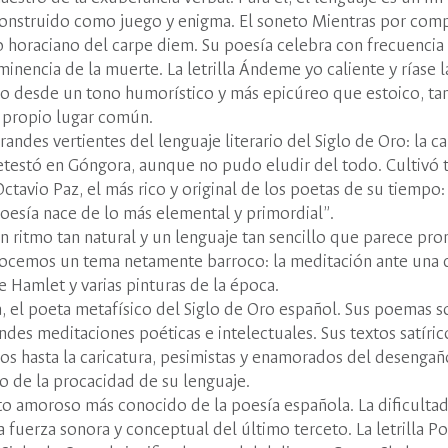
 construido como juego y enigma. El soneto Mientras por comp
o horaciano del carpe diem. Su poesía celebra con frecuencia e
nminencia de la muerte. La letrilla Ándeme yo caliente y ríase 
pero desde un tono humorístico y más epicúreo que estoico, ta
el propio lugar común.
ndes vertientes del lenguaje literario del Siglo de Oro: la c
 detestó en Góngora, aunque no pudo eludir del todo. Cultivó 
ctavio Paz, el más rico y original de los poetas de su tiempo:
 poesía nace de lo más elemental y primordial”.
un ritmo tan natural y un lenguaje tan sencillo que parece pr
onocemos un tema netamente barroco: la meditación ante una 
e Hamlet y varias pinturas de la época.
 el poeta metafísico del Siglo de Oro español. Sus poemas s
ndes meditaciones poéticas e intelectuales. Sus textos satíri
dos hasta la caricatura, pesimistas y enamorados del desengañ
io de la procacidad de su lenguaje.
to amoroso más conocido de la poesía española. La dificultad
 fuerza sonora y conceptual del último terceto. La letrilla 