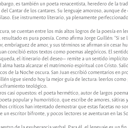
bargo, es también un poeta renacentista, heredero de la tradic
ica del Cantar de los cantares. Su lenguaje amoroso, aunque de 
ilaso. Ese instrumento literario, ya plenamente perfeccionado
ura, se cuentan entre los más altos logros de la poesía en l
 resultado es pura poesía. Como afirma Jorge Guillén: “Si se
or, embriaguez de amor, y sus términos se afirman sin cesar 
uan concibió estos textos como poemas alegóricos. El sentido 
squeda, el itinerario del deseo— remite a un sentido implícito
 el alma hasta alcanzar el matrimonio espiritual con Cristo. Sa
cos de la Noche oscura. San Juan escribió comentarios en pr
lén sigue siendo hoy la mejor guía de lectura: leerlos como 
sciframiento teológico.
os casi opuestos: el poeta hermético, autor de largos poema
el poeta popular y humorístico, que escribe de amores, sátiras 
chos críticos han intentado demostrar que estas facetas no so
de un escritor bifronte, y pocos lectores se aventuran en las S
estro de la exuberancia verbal. Para él, el lenguaje es un fin