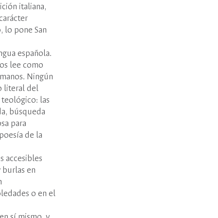
ión italiana,
carácter
, lo pone San
engua española.
 los lee como
humanos. Ningún
literal del
 teológico: las
lida, búsqueda
osa para
poesía de la
s accesibles
y burlas en
n
oledades o en el
 en sí mismo, y