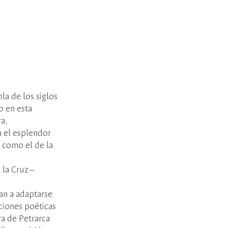
la de los siglos
o en esta
a,
n el esplendor
í como el de la
e la Cruz—
zan a adaptarse
ciones poéticas
ra de Petrarca