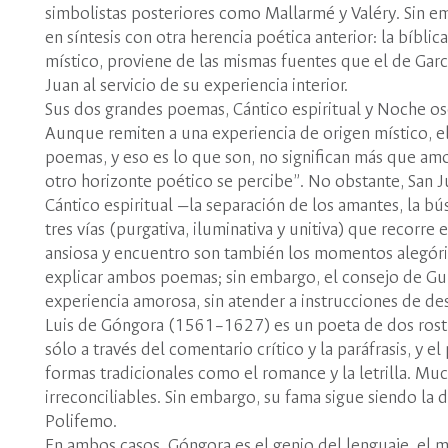
simbolistas posteriores como Mallarmé y Valéry. Sin em
en síntesis con otra herencia poética anterior: la bíbl
místico, proviene de las mismas fuentes que el de Garc
Juan al servicio de su experiencia interior.
Sus dos grandes poemas, Cántico espiritual y Noche osc
Aunque remiten a una experiencia de origen místico, el
poemas, y eso es lo que son, no significan más que am
otro horizonte poético se percibe”. No obstante, San J
Cántico espiritual —la separación de los amantes, la bú
tres vías (purgativa, iluminativa y unitiva) que recorre
ansiosa y encuentro son también los momentos alegóri
explicar ambos poemas; sin embargo, el consejo de Guil
experiencia amorosa, sin atender a instrucciones de de
Luis de Góngora (1561–1627) es un poeta de dos rostr
sólo a través del comentario crítico y la paráfrasis, y 
formas tradicionales como el romance y la letrilla. Mu
irreconciliables. Sin embargo, su fama sigue siendo la 
Polifemo.
En ambos casos, Góngora es el genio del lenguaje, el ma