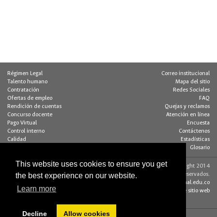
Régimen Legal
Correo institucional
Talento humano
Mapa del sitio
Contratación
Redes Sociales
Ofertas de empleo
FAQ
Rendición de cuentas
Quejas y reclamos
Concurso docente
Atención en línea
Pago Virtual
Encuesta
Control interno
Contáctenos
Calidad
Estadísticas
Buzón de notificaciones
Glosario
This website uses cookies to ensure you get
Contacto página web:
© Copyright 2014
the best experience on our website.
Dirección
Algunos derechos reservados.
Edif. 205 - Of. 117
editorweb_fchbog@unal.edu.co
Learn more
Bogotá D.C., Colombia
Acerca de este sitio web
(+57 1) 316 5000
Decline
Allow cookies