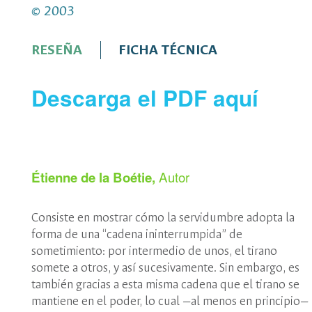
edificio de Posgrados de 9 a. 
© 2003
tarifa de envío al
WhatsApp 3
presentando el comprobante
correo:
editorial_fch@unal.e
RESEÑA
FICHA TÉCNICA
Descarga el PDF aquí
Autor
Étienne de la Boétie,
Consiste en mostrar cómo la servidumbre adopta la
forma de una “cadena ininterrumpida” de
sometimiento: por intermedio de unos, el tirano
somete a otros, y así sucesivamente. Sin embargo, es
también gracias a esta misma cadena que el tirano se
mantiene en el poder, lo cual —al menos en principio—