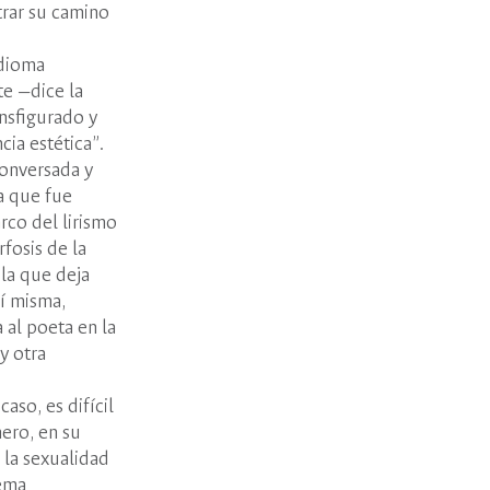
ntrar su camino
idioma
te —dice la
ansfigurado y
cia estética”.
conversada y
la que fue
rco del lirismo
fosis de la
 la que deja
sí misma,
 al poeta en la
y otra
aso, es difícil
nero, en su
 la sexualidad
oema