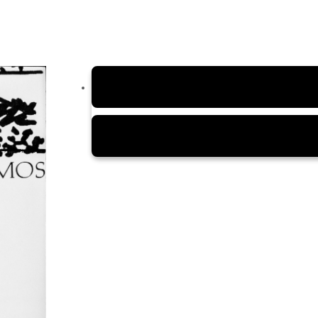
Haga clic en:
Pago en línea
Seleccione Catálogo de Servicios Sede Bogotá.
Busque Facultad de Ciencias Humanas.
Haga clic en: Venta de libros Centro Editorial e 
Recuerde adicionar los costos de envío al hacer el 
Envíe su comprobante de pago al correo:
venta
completo y documento de identificación.
Bogotá
Los libros en PDF se enviarán por correo una vez con
Cundinamarca
punto de venta del edificio de Posgrados de 9 a. m. 
Nacional*
* Barranquilla, Bucaramanga, Cali, Cartagena, Cúcuta, 
nacionales, consulta la tarifa de envío al
WhatsApp 3