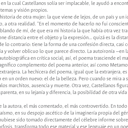
ca, en la cual Castellanos solía ser implacable, le ayudó a enco
 temas y visión propios.
istoria de otra mujer: la que viene de lejos, de un país y un 
o, a otra realidad. “En el momento de hacerlo no fui conscien
blando de mí, de que era mi historia la que había otra vez tr
 distancia entre el objeto y la expresión... quizá es la distan
 lo contrario: tiene la forma de una confesión directa, casi 
cia y volver oblicuo lo que parece directo. La autoironía —en 
utobiográfica en crítica social; así, el poema trasciende el ma
 magnífico complemento del poema anterior, así como Metamor
tranjera. La hechicera del poema, igual que la extranjera, es
o en un orden nuevo: el de la belleza. Pero cuando se mira a 
os marchitos, ausencia y muerte. Otra vez, Castellanos figura
arenta, en su lejanía y diferencia, la posibilidad de otra vida 
la autora, el más comentado, el más controvertido. En todo c
saísmo, en su despojo ascético de la imaginería propia del gé
 hubiese sido tomado directamente del célebre informe sobre
rfosis, transforma todo ese material y ese lenguaje en un p