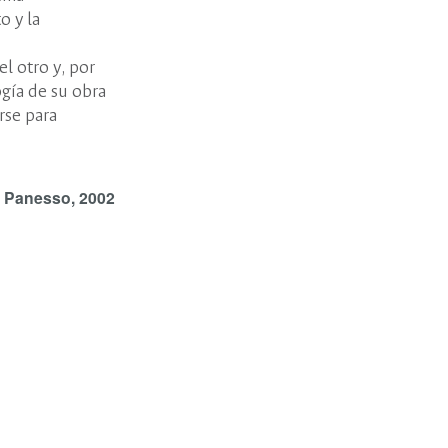
o y la
el otro y, por
ogía de su obra
rse para
 Panesso, 2002