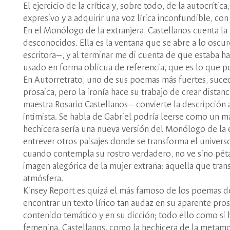
El ejercicio de la crítica y, sobre todo, de la autocríti
expresivo y a adquirir una voz lírica inconfundible, con
En el Monólogo de la extranjera, Castellanos cuenta la h
desconocidos. Ella es la ventana que se abre a lo oscur
escritora—, y al terminar me di cuenta de que estaba ha
usado en forma oblicua de referencia, que es lo que pone
En Autorretrato, uno de sus poemas más fuertes, sucede
prosaica, pero la ironía hace su trabajo de crear distan
maestra Rosario Castellanos— convierte la descripción a
intimista. Se habla de Gabriel podría leerse como un
hechicera sería una nueva versión del Monólogo de la ex
entrever otros paisajes donde se transforma el univers
cuando contempla su rostro verdadero, no ve sino pétal
imagen alegórica de la mujer extraña: aquella que transp
atmósfera.
Kinsey Report es quizá el más famoso de los poemas de 
encontrar un texto lírico tan audaz en su aparente pro
contenido temático y en su dicción; todo ello como si
femenina. Castellanos, como la hechicera de la metamo