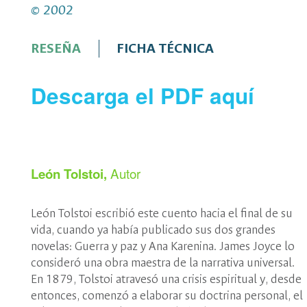
edificio de Posgrados de 9 a. 
© 2002
tarifa de envío al
WhatsApp 3
presentando el comprobante
correo:
editorial_fch@unal.e
RESEÑA
FICHA TÉCNICA
Descarga el PDF aquí
Autor
León Tolstoi,
León Tolstoi escribió este cuento hacia el final de su
vida, cuando ya había publicado sus dos grandes
novelas: Guerra y paz y Ana Karenina. James Joyce lo
consideró una obra maestra de la narrativa universal.
En 1879, Tolstoi atravesó una crisis espiritual y, desde
entonces, comenzó a elaborar su doctrina personal, el