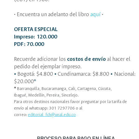
• Encuentra un adelanto del libro
aquí
•
OFERTA ESPECIAL
Impreso: 120.000
PDF: 70.000
Recuerde adicionar los
costos de envío
al hacer el
pedido del ejemplar impreso.
•
Bogotá: $4.800
•
Cundinamarca: $8.800
•
Nacional:
$20.000
*
*
Barranquilla, Bucaramanga, Cali, Cartagena, Cúcuta,
Ibagué, Medellín, Pereira, Sincelejo.
Para otros destinos nacionales favor preguntar por la tarifa de
envío al whatsapp: 301 7297706 o al
correo:
editorial_fch@unal.edu.co
PROCESO PARA PAGO EN LÍNEA