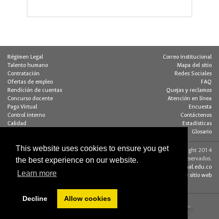
Barra
Régimen Legal
Correo institucional
Talento humano
Mapa del sitio
Contratación
Redes Sociales
Ofertas de empleo
FAQ
Rendición de cuentas
Quejas y reclamos
Concurso docente
Atención en línea
Pago Virtual
Encuesta
Control interno
Contáctenos
Calidad
Estadísticas
Buzón de notificaciones
Glosario
This website uses cookies to ensure you get
Contacto página web:
© Copyright 2014
the best experience on our website.
Dirección
Algunos derechos reservados.
Edif. 205 - Of. 117
editorweb_fchbog@unal.edu.co
Learn more
Bogotá D.C., Colombia
Acerca de este sitio web
(+57 1) 316 5000
Decline
Allow cookies