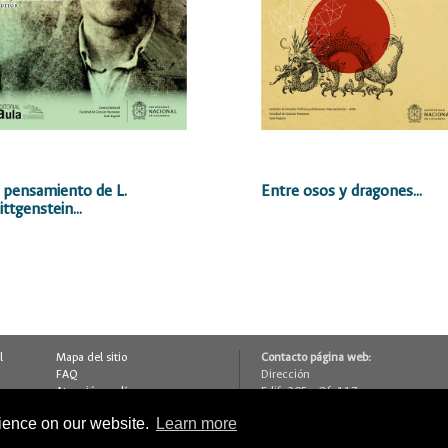
 pensamiento de L.
Entre osos y dragones...
ttgenstein...
l
Mapa del sitio
Contacto página web:
FAQ
Dirección
Atención en línea
Edif. 205 - Of. 117
Contáctenos
Bogotá D.C., Colombia
rience on our website.
Learn more
Glosario
(+57 1) 316 5000