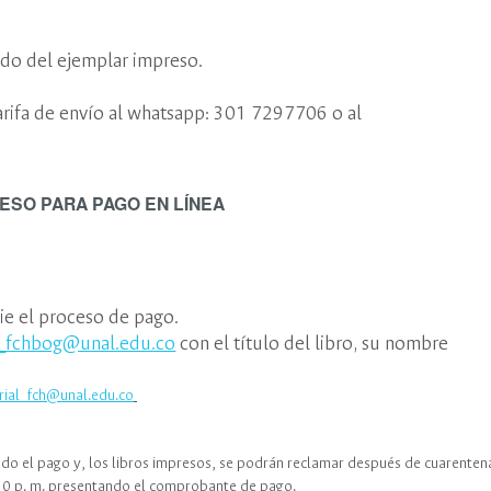
ido del ejemplar impreso.
tarifa de envío al whatsapp: 301 7297706 o al
ESO PARA PAGO EN LÍNEA
cie el proceso de pago.
e_fchbog@unal.edu.co
con el título del libro, su nombre
rial_fch@unal.edu.co
ado el pago y, los libros impresos, se podrán reclamar después de cuarenten
 4:30 p. m. presentando el comprobante de pago.