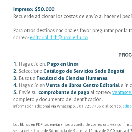
Impreso: $50.000
Recuerde adicionar los costos de envío al hacer el ped
Para otros destinos nacionales favor preguntar por la 
correo:
editorial_fch@unal.edu.co
PROC
1.
Haga clic en:
Pago en línea
2.
Seleccione
Catálogo de Servicios Sede Bogotá
.
3.
Busque
Facultad de Ciencias Humanas
.
4.
Haga clic en
Venta de libros Centro Editorial
e ini
5.
Envíe su
comprobante de pago
al correo:
ventasc
completo y documento de identificación.
Información adicional vía Whatsapp: 301 7297706 o al correo:
edito
Los libros en PDF los enviaremos a vuelta de correo una vez confirm
venta del edificio de Sociología de 9 a. m. a 12 m. y de 2:00 p.m. a