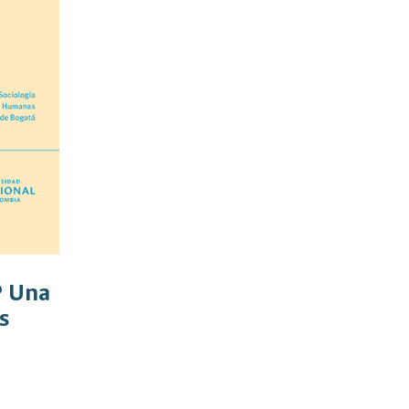
P Una
s