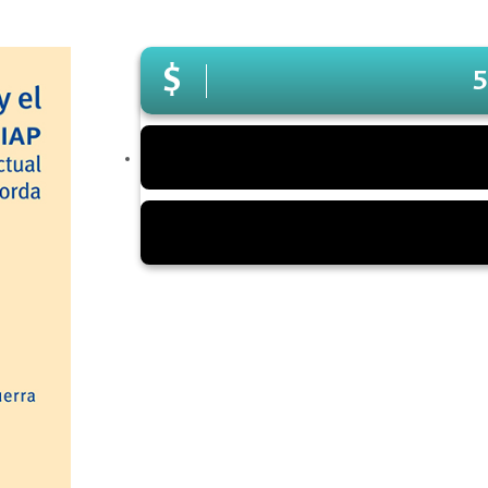
5
Haga clic en:
Pago en línea
Seleccione Catálogo de Servicios Sede Bogotá.
Busque Facultad de Ciencias Humanas.
Haga clic en: Venta de libros Centro Editorial e 
Recuerde adicionar los costos de envío al hacer el 
Envíe su comprobante de pago al correo:
venta
completo y documento de identificación.
Bogotá
Los libros en PDF se enviarán por correo una vez con
Cundinamarca
punto de venta del edificio de Posgrados de 9 a. m. 
Nacional*
* Barranquilla, Bucaramanga, Cali, Cartagena, Cúcuta, 
nacionales, consulta la tarifa de envío al
WhatsApp 3