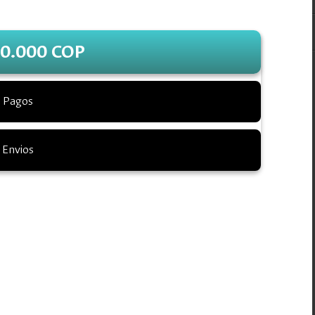
0.000 COP
Pagos
Envios
inicie el proceso de pago.
pedido del ejemplar impreso.
sce_fchbog@unal.edu.co
con el título del libro, su nombre
firmado el pago. Los libros impresos se podrán reclamar en el
a 4:30 p. m. presentando el comprobante de pago.
Ibagué, Medellín, Pereira, Sincelejo. Para otros destinos
01 7297706
o al correo:
editorial_fch@unal.edu.co
.