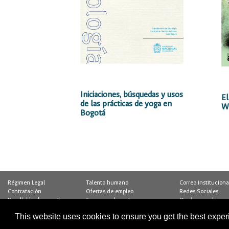
Iniciaciones, búsquedas y usos
azón pura:
El
de las prácticas de yoga en
Wi
Bogotá
a
Régimen Legal
Talento humano
Correo instituciona
Contratación
Ofertas de empleo
Redes Sociales
Rendición de cuentas
Concurso docente
Quejas y reclamos
Pago Virtual
Control interno
Encuesta
This website uses cookies to ensure you get the best expe
Calidad
Buzón de notificaciones
Estadísticas