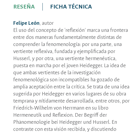
Recuerde adicionar los costo
Haga clic en: Venta de l
RESEÑA
FICHA TÉCNICA
hacer el pedido del ejempla
Editorial e inicie el pro
Envíe su comprobante d
ventasce_fchbog@unal.
Bogotá
Felipe León
, autor
título del libro, su no
Cundinamarca
El uso del concepto de ‘reflexión’ marca una frontera
documento de identifica
Nacional*
entre dos maneras fundamentalmente distintas de
Los libros en PDF se enviarán
* Barranquilla, Bucaramanga, 
comprender la fenomenología: por una parte, una
vez confirmado el pago. Los 
Cúcuta, Ibagué, Medellín, Pere
vertiente reflexiva, fundada y ejemplificada por
se podrán reclamar en el pun
Para otros destinos nacionale
Husserl, y por otra, una vertiente hermenéutica,
edificio de Posgrados de 9 a. 
tarifa de envío al
WhatsApp 3
puesta en marcha por el joven Heidegger. La idea de
presentando el comprobante
correo:
editorial_fch@unal.e
que ambas vertientes de la investigación
fenomenológica son incompatibles ha gozado de
amplia aceptación entre la crítica. Se trata de una idea
sugerida por Heidegger en varios lugares de su obra
temprana y nítidamente desarrollada, entre otros, por
Friedrich-Wilhelm von Herrmann en su libro
Hermeneutik und Reflexion. Der Begriff der
Phänomenologie bei Heidegger und Husserl. En
contraste con esta visión recibida, y discutiendo