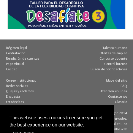
Régimen legal
Talento humano
Contratación
Ofertas de empleo
Rendición de cuentas
Concurso docente
Pago Virtual
Control interno
Calidad
Buzón de notificaciones
Correo institucional
Mapa del sitio
Redes sociales
FAQ
Quejas y reclamos
Atención en línea
Encuesta
Contáctenos
Estadísticas
Glosario
Contacto página web:
© Copyright 2014
This website uses cookies to ensure you get
Dirección
Algunos derechos reservados.
Edif. 205 - Of. 117
editorweb_fchbog@unal.edu.co
the best experience on our website.
Bogotá D.C., Colombia
Acerca de este sitio web
Learn more