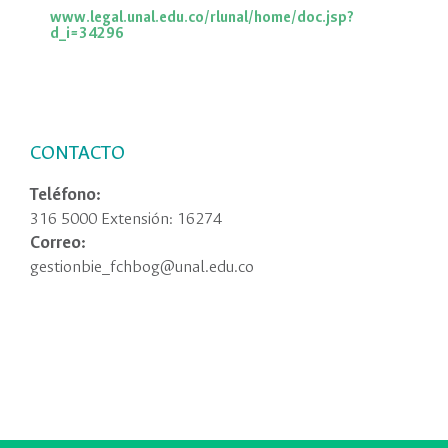
www.legal.unal.edu.co/rlunal/home/doc.jsp?
d_i=34296
CONTACTO
Teléfono:
316 5000 Extensión: 16274
Correo:
gestionbie_fchbog@unal.edu.co