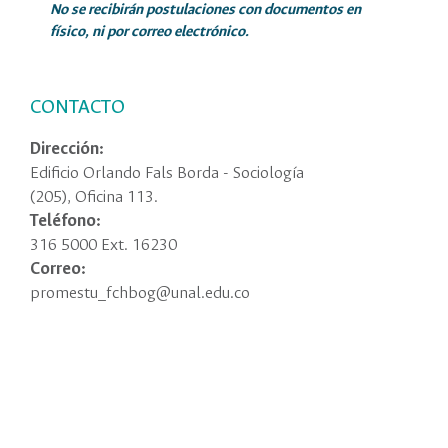
No
se recibir
á
n postulaciones con documentos en
f
í
sico, ni por correo electr
ó
nico.
CONTACTO
Dirección:
Edificio Orlando Fals Borda - Sociología
(205), Oficina 113.
Teléfono:
316 5000 Ext. 16230
Correo:
promestu_fchbog@unal.edu.co