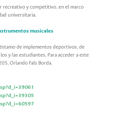
ter recreativo y competitivo, en el marco
ad universitaria.
instrumentos musicales
réstamo de implementos deportivos, de
 los y las estudiantes. Para acceder a este
o 205, Orlando Fals Borda.
.jsp?d_i=39061
.jsp?d_i=39305
.jsp?d_i=60597