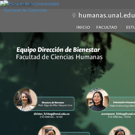
humanas.unal.edu
INICIO
FACULTAD
EST