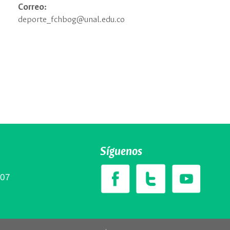
Correo:
deporte_fchbog@unal.edu.co
Síguenos
307